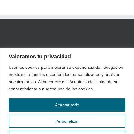
Valoramos tu privacidad
Usamos cookies para mejorar su experiencia de navegación,
mostrarle anuncios o contenidos personalizados y analizar
nuestro tráfico. Al hacer clic en “Aceptar todo” usted da su
consentimiento a nuestro uso de las cookies.
Industrial Blansol, S.A. | Polígono Industrial Ambrosero, parcela 19 |
39791 Bárcena de Cicero (Cantabria) ESPAÑA
Aceptar todo
Tlf: +34 942 205 200 | Fax: +34 942 205 201 | email:
contact@barbi.es
Aviso legal
·
Política de privacidad
·
Política de Cookies
·
Portal
de transparencia
·
Canal de denuncias
Personalizar
X
YouTube
LinkedIn