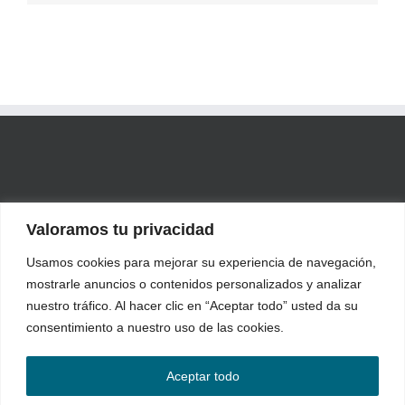
Valoramos tu privacidad
Usamos cookies para mejorar su experiencia de navegación,
mostrarle anuncios o contenidos personalizados y analizar
nuestro tráfico. Al hacer clic en “Aceptar todo” usted da su
consentimiento a nuestro uso de las cookies.
Industrial Blansol, S.A. | Polígono Industrial Ambrosero, parcela 19 |
39791 Bárcena de Cicero (Cantabria) ESPAÑA
Aceptar todo
Tlf: +34 942 205 200 | Fax: +34 942 205 201 | email:
contact@barbi.es
Aviso legal
·
Política de privacidad
·
Política de Cookies
·
Portal