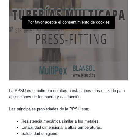
Por favor acepte el consentimiento de cookies
Nueva gama de accesorios de PPSU
Dentro de su familia de accesorios de prensado Multipex para
tuberías multicapa, Blansol ha lanzado una gama de accesorios
de polifenilsulfona (PPSU), como alternativa a los accesorios
tradicionales de latón.
¿Qué es la PPSU?
La PPSU es el polímero de altas prestaciones más utilizado para
aplicaciones de fontanería y calefacción.
Las principales
propiedades de la PPSU
son:
Resistencia mecánica similar a los metales.
Estabilidad dimensional a altas temperaturas.
Salubridad e higiene.