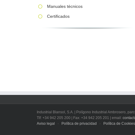
Manuales técnicos
Certificados
Industrial Blansol, S.A. | Polígono Industrial Ambrosero, p
Tlf: +34 942 205 200 | Fax: +34 942 205 201 | email:
contac
Aviso legal
·
Política de privacidad
·
Política de Cookies