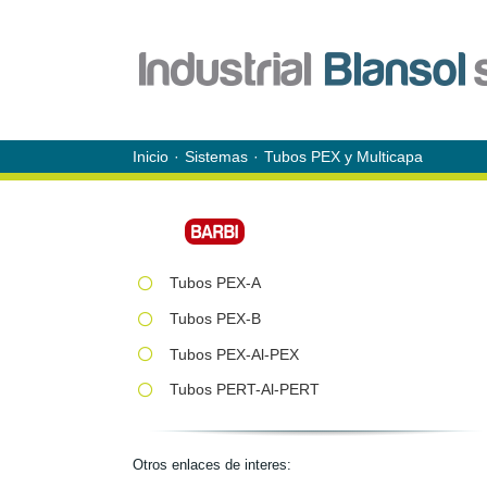
Saltar
al
contenido
Inicio
Sistemas
Tubos PEX y Multicapa
Tubos PEX-A
Tubos PEX-B
Tubos PEX-Al-PEX
Tubos PERT-Al-PERT
Otros enlaces de interes: