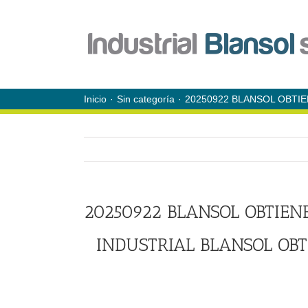
Saltar
al
contenido
Inicio
Sin categoría
20250922 BLANSOL OBTIE
20250922 BLANSOL OBTIENE
INDUSTRIAL BLANSOL OBT